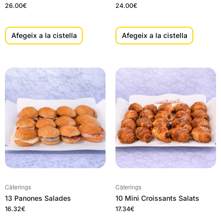
26.00
€
24.00
€
Afegeix a la cistella
Afegeix a la cistella
Càterings
Càterings
13 Panones Salades
10 Mini Croissants Salats
16.32
€
17.34
€