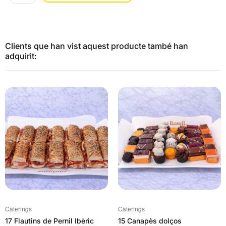
23
Pizza
Clients que han vist aquest producte també han
adquirit:
Càterings
Càterings
17 Flautins de Pernil Ibèric
15 Canapès dolços