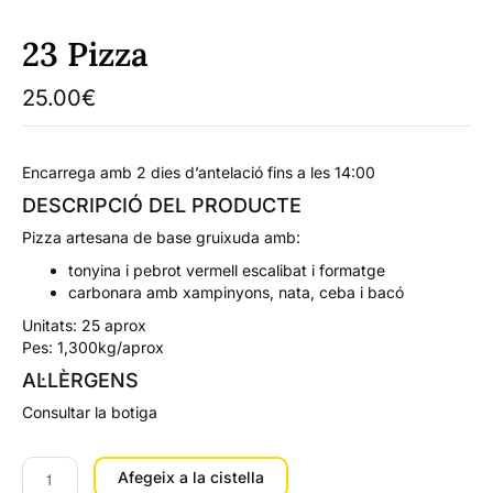
23 Pizza
25.00
€
Encarrega amb 2 dies d’antelació fins a les 14:00
DESCRIPCIÓ DEL PRODUCTE
Pizza artesana de base gruixuda amb:
tonyina i pebrot vermell escalibat i formatge
carbonara amb xampinyons, nata, ceba i bacó
Unitats: 25 aprox
Pes: 1,300kg/aprox
AL·LÈRGENS
Consultar la botiga
quantitat
Afegeix a la cistella
de