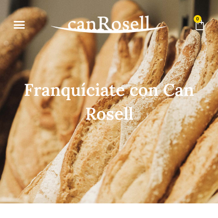
Ir
al
0
Carr
contenido
Franquíciate con Can
Rosell